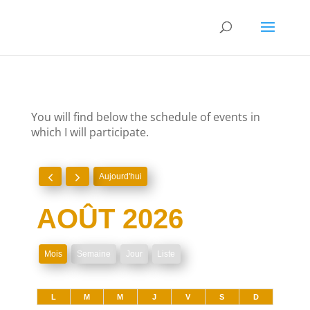
You will find below the schedule of events in
which I will participate.
Aujourd'hui
AOÛT 2026
Mois
Semaine
Jour
Liste
L
M
M
J
V
S
D